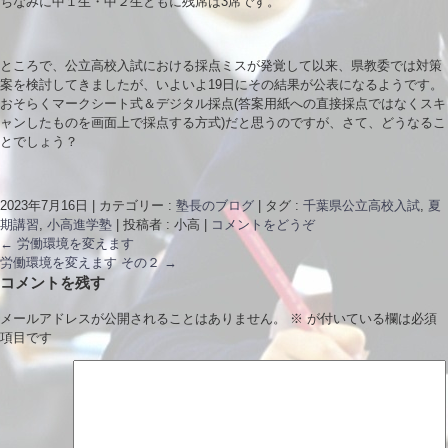
ちなみに中１生・中２生ともに残席は3席です。
ところで、公立高校入試における採点ミスが発覚して以来、県教委では対策
案を検討してきましたが、いよいよ19日にその結果が公表になるようです。
おそらくマークシート式＆デジタル採点(答案用紙への直接採点ではなくスキ
ャンしたものを画面上で採点する方式)だと思うのですが、さて、どうなるこ
とでしょう？
2023年7月16日
|
カテゴリー :
塾長のブログ
|
タグ :
千葉県公立高校入試
,
夏
期講習
,
小高進学塾
|
投稿者 : 小高
|
コメントをどうぞ
←
労働環境を変えます
労働環境を変えます その２
→
コメントを残す
メールアドレスが公開されることはありません。
※
が付いている欄は必須
項目です