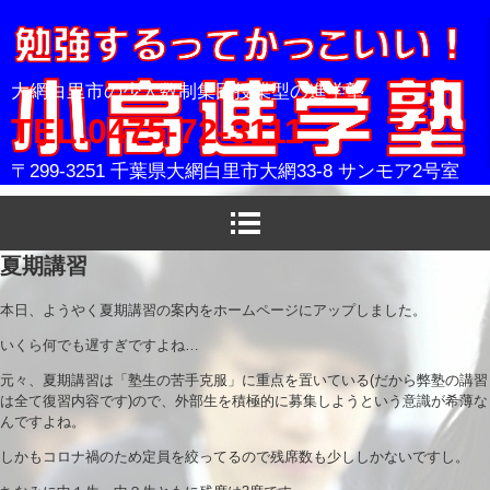
小高進学塾
大網白里市の少人数制集団授業型の進学塾
TEL.0475-72-3111
〒299-3251 千葉県大網白里市大網33-8 サンモア2号室
夏期講習
本日、ようやく夏期講習の案内をホームページにアップしました。
いくら何でも遅すぎですよね…
元々、夏期講習は「塾生の苦手克服」に重点を置いている(だから弊塾の講習
は全て復習内容です)ので、外部生を積極的に募集しようという意識が希薄な
んですよね。
しかもコロナ禍のため定員を絞ってるので残席数も少ししかないですし。