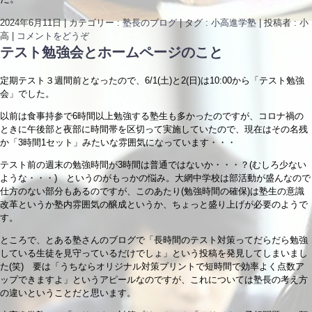
2024年6月11日
|
カテゴリー :
塾長のブログ
|
タグ :
小高進学塾
|
投稿者 : 小
高
|
コメントをどうぞ
テスト勉強会とホームページのこと
定期テスト３週間前となったので、6/1(土)と2(日)は10:00から「テスト勉強
会」でした。
以前は食事持参で6時間以上勉強する塾生も多かったのですが、コロナ禍の
ときに午後部と夜部に時間帯を区切って実施していたので、現在はその名残
か「3時間1セット」みたいな雰囲気になっています・・・
テスト前の週末の勉強時間が3時間は普通ではないか・・・？(むしろ少ない
ような・・・) というのがもっかの悩み。大網中学校は部活動が盛んなので
仕方のない部分もあるのですが、このあたり(勉強時間の確保)は塾生の意識
改革というか塾内雰囲気の醸成というか、ちょっと盛り上げが必要のようで
す。
ところで、とある塾さんのブログで「長時間のテスト対策ってだらだら勉強
している生徒を見守っているだけでしょ」という投稿を発見してしまいまし
た(笑) 要は「うちならオリジナル対策プリントで短時間で効率よく点数ア
ップできますよ」というアピールなのですが、これについては塾長の考え方
の違いということだと思います。