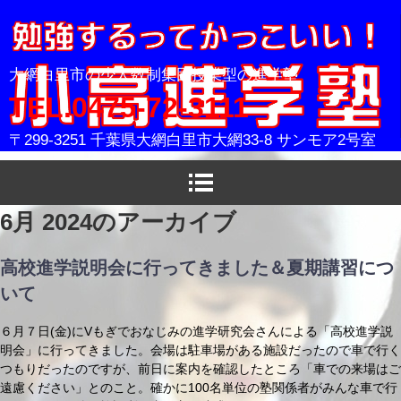
小高進学塾
大網白里市の少人数制集団授業型の進学塾
TEL.0475-72-3111
〒299-3251 千葉県大網白里市大網33-8 サンモア2号室
6月 2024
のアーカイブ
高校進学説明会に行ってきました＆夏期講習につ
いて
６月７日(金)にVもぎでおなじみの進学研究会さんによる「高校進学説
明会」に行ってきました。会場は駐車場がある施設だったので車で行く
つもりだったのですが、前日に案内を確認したところ「車での来場はご
遠慮ください」とのこと。確かに100名単位の塾関係者がみんな車で行