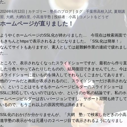
た。
2024年6月12日
|
カテゴリー :
塾長のブログ
|
タグ :
千葉県高校入試
,
夏期講
習
,
大網
,
大網白里
,
小高進学塾
|
投稿者 : 小高
|
コメントをどうぞ
ホームページが直りました！
ようやくホームページのSSL化が終わりました… 今現在は検索画面で
もきちんとhttpsで表示されるようになりました。「SSL化は簡単！」
なんてサイトもありますが、素人としては超難解作業の連続で疲れまし
た…
ところで、表示されなくなったスライドショーですが、最初から作り直
したり色々やってみたりしたものの、結局復旧できませんでした。今は
スライドショーに近いものを挿入してそれらしくごまかしてあります。
他のツールだと画面が表示されるのに、スライドショーだけ表示されな
い、ということはそもそもホームページビルダーのスライドショーは
SSLに対応していないのではないか、というのが私の結論です。私のホ
ームページビルダーは古いバージョンですし、サポート期間も終了して
いるので、もうこれ以上の原因究明は諦めます。
SSL化のおかげか分かりませんが、「大網 塾」で検索したときの小高
進学塾の表示が今は元通りの２ページ目で表示されるようになりまし
た。