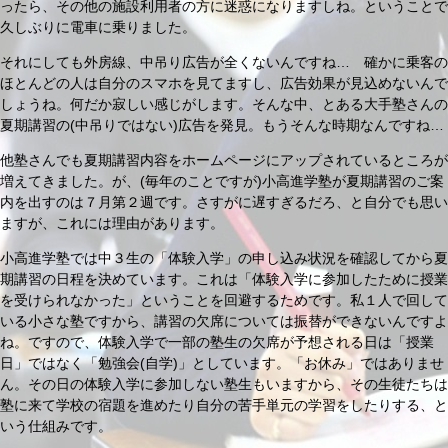
ったら、その他の施設利用者の方に迷惑になりますしね。ということで
久しぶりに電車に乗りました。
それにしても外房線、中吊り広告が全くないんですね… 確かに乗客の
ほとんどの人は自分のスマホを見てますし、広告効果が見込めないんで
しょうね。何だか寂しい感じがします。そんな中、とある大手塾さんの
夏期講習の(中吊りではない)広告を発見。もうそんな時期なんですね…
他塾さんでも夏期講習内容をホームページにアップされているところが
増えてきました。が、(毎年のことですが)小高進学塾が夏期講習のご案
内を出すのは７月第２週です。さすがに遅すぎるだろ、と自分でも思い
ますが、これには理由があります。
小高進学塾では中３生の「体験入学」の申し込み状況を確認してから夏
期講習の日程を決めています。これは「体験入学に参加したために授業
を受けられなかった」ということを回避するためです。私１人で回して
いる小さな塾ですから、講習の欠席については振替ができないんですよ
ね。ですので、体験入学で一部の塾生の欠席が予想される日は「授業
日」ではなく「勉強会(自学)」としています。「お休み」ではありませ
ん。その日の体験入学に参加しない塾生もいますから、その生徒たちは
塾に来て学校の宿題を進めたり自分の苦手単元の学習をしたりする、と
いう仕組みです。