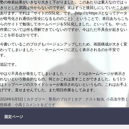
塾の検索結果がいきなり大きく下がりました。このあたりは素人なのではっ
きりとした原因は分からないのですが、実はずっと後回しにしていたことが
あります。それは「サイトのSSL化」です。(http://がhttps://となってデータ
が暗号化され通信が安全になるもののこと) ということで、本日あちらこち
らのサイトで勉強してホームページをSSL化しました。といっても、やった
作業については何も理解できていないのですが。今はただ不具合が起きない
ことを祈るばかりです。
今書いているこのブログもバージョンアップしたため、画面構成が大きく変
わってしまいました・・・ホームページに正しく表示されるのか不安で
す。
追記です。
やはり不具合が発生してしまいました・・・ 1つはホームページが表示さ
れないという致命的なもの。何とかこれは直すことができました。もう1つ
はトップページのスライドショーが表示されないというもの。これはお手上
げです。直せませんでした。また明日作業をしてみます。
2024年6月5日
|
カテゴリー :
塾長のブログ
|
タグ :
テスト勉強
,
小高進学塾
|
投稿者 : 小高
|
コメントをどうぞ
固定ページ