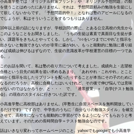
小高進学塾では「オリジナル対策プリント」や「オリジナル予想問題」の類
を使うことはめったにありません。それは、予想問題頼みの勉強を生徒にし
て欲しくないからです。「予想問題的中！」となれば塾のアピールになるの
でしょうが、私はそういうことをするつもりはありません。
10年以上前の話になりますが、学校訪問の際に、とある公立高校の先生から
このようなことをお聞きしました。「うちの生徒は素直で真面目な生徒が多
い。課題等をきちんとやってくる。しかし、“○○をいつまでにやれ”と指示を
出さないと勉強できないのが非常に歯がゆい。もっと能動的に勉強に通り組
めば成績は伸びるはずなので、生徒の意識改革が学校運営の目標の一つであ
る。」
このお話を聞いて、私は塾の在り方について考えました。成績向上・志望校
合格という目先の結果を追い求めるあまり、「あれやれ・これやれ」とこと
細かく指示を出したりプリントを配ったりすることが本当にその子のために
なるのだろうか、高校に合格したはいいけれど、その後で伸び悩んでは意味
がないのではなかろうか、と・・・ で、「通常授業」＋「自学(テスト勉強
会)」の現在のスタイルに行きついた訳です。
小高進学塾に高校部はありません。(卒塾生に自習スペースを無料開放してい
るだけです) ですので、中学生のうちに「自分なりの勉強スタイル」を確立
させて、高校生になっても能動的に学習ができるようになってもらおうと考
えています。そのための長時間自学＝テスト勉強会なのです。
話はいきなり変わってホームページのこと。yahooでもgoogleでも小高進学