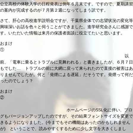
公立高校の体験入学の日程発表は例年６月末です。ですので、夏期講習
の案内が完成するのが７月第２週になってしまう訳です。
さて、肝心の高校進学説明会ですが、千葉県全体での志望状況の変化等
興味深いお話を色々と伺うことができました。進学研究会さんに感謝で
す。いただいた情報は来月の保護者面談に役立てたいと思います。
おまけ
①
以
前、「電車に乗るとトラブルに見舞われる」と書きましたが、６月７日
もでした… トラブルの前に大網に戻って来られたので直接の被害はあ
りませんでしたが。何と「発煙による遅延」だそうです。発煙って何だ
ったのでしょう？
おまけ
②
ホームページのSSL化に伴い、ブロ
グもバージョンアップしたのですが、その結果フォントサイズを変更で
きるようになりました。(今までもその機能はあったのかもしれません
が) ということで、読みやすくするために少し文字を大きくしまし