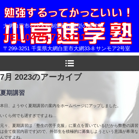
小高進学塾
大網白里市の少人数制集団授業型の進学塾
TEL.0475-72-3111
〒299-3251 千葉県大網白里市大網33-8 サンモア2号室
7月 2023
のアーカイブ
夏期講習
本日、ようやく夏期講習の案内をホームページにアップしました。
いくら何でも遅すぎですよね…
元々、夏期講習は「塾生の苦手克服」に重点を置いている(だから弊塾の講習
は全て復習内容です)ので、外部生を積極的に募集しようという意識が希薄な
んですよね。