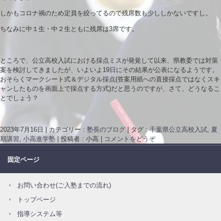
しかもコロナ禍のため定員を絞ってるので残席数も少ししかないですし。
ちなみに中１生・中２生ともに残席は3席です。
ところで、公立高校入試における採点ミスが発覚して以来、県教委では対策
案を検討してきましたが、いよいよ19日にその結果が公表になるようです。
おそらくマークシート式＆デジタル採点(答案用紙への直接採点ではなくスキ
ャンしたものを画面上で採点する方式)だと思うのですが、さて、どうなるこ
とでしょう？
2023年7月16日
|
カテゴリー :
塾長のブログ
|
タグ :
千葉県公立高校入試
,
夏
期講習
,
小高進学塾
|
投稿者 : 小高
|
コメントをどうぞ
固定ページ
お問い合わせ(ご入塾までの流れ)
トップページ
指導システム等