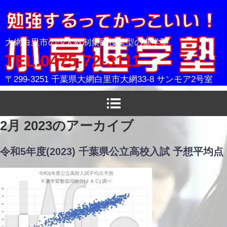
小高進学塾
大網白里市の少人数制集団授業型の進学塾
TEL.0475-72-3111
〒299-3251 千葉県大網白里市大網33-8 サンモア2号室
2月 2023
のアーカイブ
令和5年度(2023) 千葉県公立高校入試 予想平均点