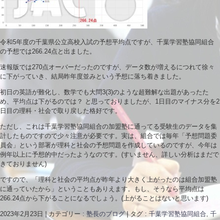
令和5年度の千葉県公立高校入試の予想平均点ですが、千葉学習塾協同組合
の予想では266.24点と出ました。
速報版では270点オーバーだったのですが、データ数が増えるにつれて徐々
に下がっていき、結局昨年度並みという予想に落ち着きました。
初日の英語が難化し、数学でも大問3(3)のような超難解な出題があったた
め、平均点は下がるのでは？ と思っておりましたが、1日目のマイナス分を2
日目の理科・社会で取り戻した格好です。
ただし、これは千葉学習塾協同組合の加盟塾に通ってる受験生のデータを集
計したものですので少々注意が必要です。実は、組合では毎年「予想問題委
員会」という部署が理科と社会の予想問題を作成しているのですが、今年は
例年以上に予想的中だったようなのです。(すいません、詳しい分析はまだで
きておりません)
ですので、「理科と社会の平均点が昨年より大きく上がったのは組合加盟塾
に通っていたから」ということもありえます。もし、そうなら平均点は
266.24点から下がることになるでしょう。(上がることはないと思います)
2023年2月23日
|
カテゴリー :
塾長のブログ
|
タグ :
千葉学習塾協同組合
,
千