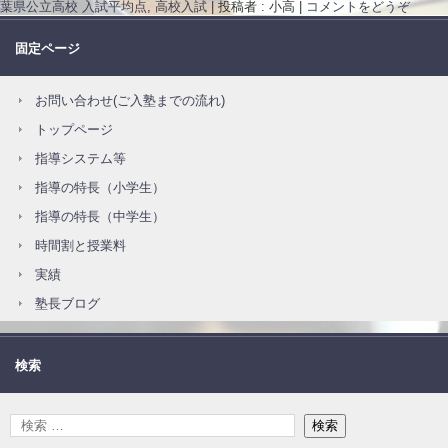
葉県公立高校 入試平均点
,
高校入試
|
投稿者 : 小高
|
コメントをどうぞ
固定ページ
お問い合わせ(ご入塾までの流れ)
トップページ
指導システム等
指導の特長（小学生）
指導の特長（中学生）
時間割と授業料
実績
塾長ブログ
検索