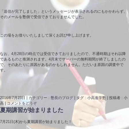
「送信が完了しました」というメッセージが表示されるのにもかかわらず、
そのメールを塾側で受信できておりませんでした。
この場をお借りいたしまして深くお詫び申し上げます。
なお、4月28日の時点では受信できておりましたので、不通時期はそれ以降
であるものと推測されます。4月末でサーバーの無料期間が終了しましたの
で、そのあたりに原因があるのかもしれません。ただいま原因の調査中で
す。
2016年7月23日
|
カテゴリー :
塾長のブログ
|
タグ :
小高進学塾
|
投稿者 : 小
高
|
コメントをどうぞ
夏期講習が始まりました
7月21日(木)から夏期講習が始まりました！