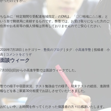
かったのですが…
ちなみに「特定期間引受配達地域指定」のDMは、「〇〇地域に△△枚」と
いう形で郵便局に依頼するものです。弊塾では、お受け取りになった方のご
住所やお名前等の個人情報は所有しておりませんのでご安心ください。
2016年7月18日
|
カテゴリー :
塾長のブログ
|
タグ :
小高進学塾
|
投稿者 : 小
高
|
コメントをどうぞ
面談ウィーク
7月10日(日)から小高進学塾では面談ウィークでした。
塾での様子や宿題状況、テスト勉強会での様子、期末テストの総括、進路情
報などを各ご家庭30分程度でお話しさせていただきました。
お忙しい中、お時間を作ってくださった保護者の方々に感謝いたします。