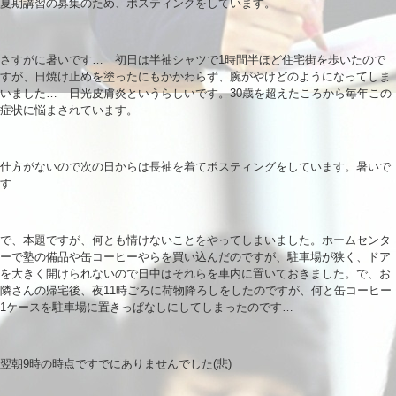
夏期講習の募集のため、ポスティングをしています。
さすがに暑いです… 初日は半袖シャツで1時間半ほど住宅街を歩いたので
すが、日焼け止めを塗ったにもかかわらず、腕がやけどのようになってしま
いました… 日光皮膚炎というらしいです。30歳を超えたころから毎年この
症状に悩まされています。
仕方がないので次の日からは長袖を着てポスティングをしています。暑いで
す…
で、本題ですが、何とも情けないことをやってしまいました。ホームセンタ
ーで塾の備品や缶コーヒーやらを買い込んだのですが、駐車場が狭く、ドア
を大きく開けられないので日中はそれらを車内に置いておきました。で、お
隣さんの帰宅後、夜11時ごろに荷物降ろしをしたのですが、何と缶コーヒー
1ケースを駐車場に置きっぱなしにしてしまったのです…
翌朝9時の時点ですでにありませんでした(悲)