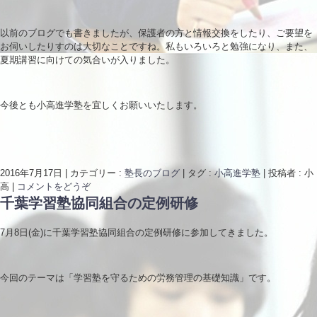
以前のブログでも書きましたが、保護者の方と情報交換をしたり、ご要望を
お伺いしたりすのは大切なことですね。私もいろいろと勉強になり、また、
夏期講習に向けての気合いが入りました。
今後とも小高進学塾を宜しくお願いいたします。
2016年7月17日
|
カテゴリー :
塾長のブログ
|
タグ :
小高進学塾
|
投稿者 : 小
高
|
コメントをどうぞ
千葉学習塾協同組合の定例研修
7月8日(金)に千葉学習塾協同組合の定例研修に参加してきました。
今回のテーマは「学習塾を守るための労務管理の基礎知識」です。