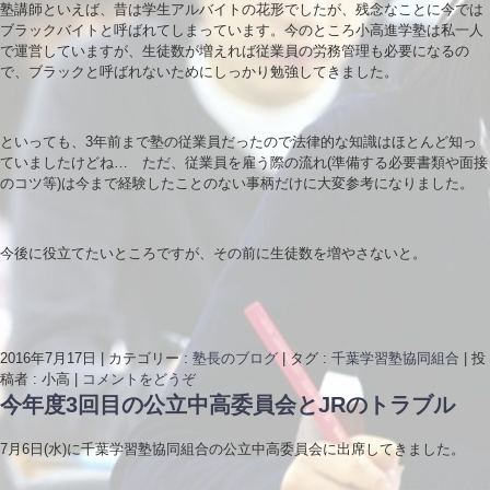
塾講師といえば、昔は学生アルバイトの花形でしたが、残念なことに今では
ブラックバイトと呼ばれてしまっています。今のところ小高進学塾は私一人
で運営していますが、生徒数が増えれば従業員の労務管理も必要になるの
で、ブラックと呼ばれないためにしっかり勉強してきました。
といっても、3年前まで塾の従業員だったので法律的な知識はほとんど知っ
ていましたけどね… ただ、従業員を雇う際の流れ(準備する必要書類や面接
のコツ等)は今まで経験したことのない事柄だけに大変参考になりました。
今後に役立てたいところですが、その前に生徒数を増やさないと。
2016年7月17日
|
カテゴリー :
塾長のブログ
|
タグ :
千葉学習塾協同組合
|
投
稿者 : 小高
|
コメントをどうぞ
今年度3回目の公立中高委員会とJRのトラブル
7月6日(水)に千葉学習塾協同組合の公立中高委員会に出席してきました。