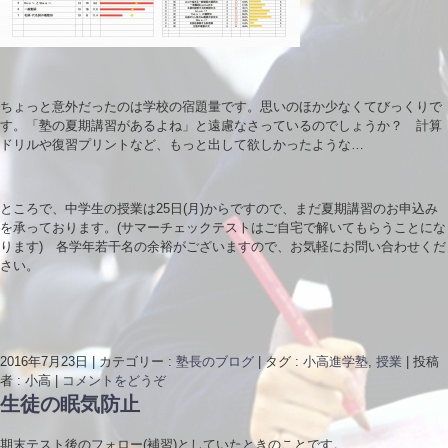
ちょっと意外だったのは学校の宿題量です。思いのほか少なくてびっくりで
す。「塾の夏期講習があるよね」と遠慮なさっているのでしょうか？ 計算
ドリルや復習プリントなど、もっと出して欲しかったような…
ところで、中学生の授業は25日(月)からですので、まだ夏期講習のお申込み
を承っております。(サマーチェックテストはご自宅で解いてもらうことにな
ります) 各学年若干名の余裕がございますので、お気軽にお問い合わせくだ
さい。
2016年7月23日
|
カテゴリー :
塾長のブログ
|
タグ :
小高進学塾
,
授業
|
投稿
者 : 小高
|
コメントをどうぞ
生徒の眠気防止
期末テスト後のフォロー(補習)としていたときのことです。