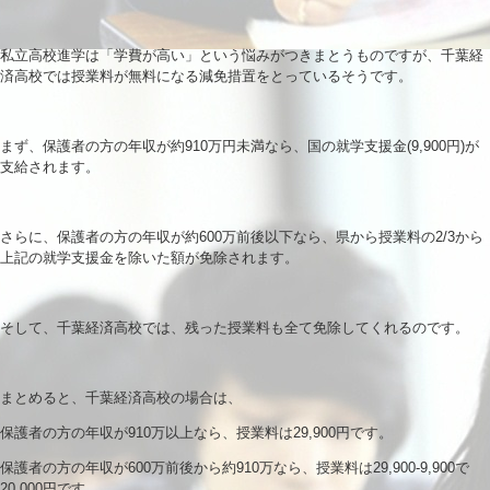
私立高校進学は「学費が高い」という悩みがつきまとうものですが、千葉経
済高校では授業料が無料になる減免措置をとっているそうです。
まず、保護者の方の年収が約910万円未満なら、国の就学支援金(9,900円)が
支給されます。
さらに、保護者の方の年収が約600万前後以下なら、県から授業料の2/3から
上記の就学支援金を除いた額が免除されます。
そして、千葉経済高校では、残った授業料も全て免除してくれるのです。
まとめると、千葉経済高校の場合は、
保護者の方の年収が910万以上なら、授業料は29,900円です。
保護者の方の年収が600万前後から約910万なら、授業料は29,900-9,900で
20,000円です。