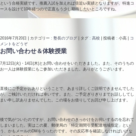
という合格実績です。推薦入試を加えれば倍近い実績となりますが、特進コ
ースを設けて10年経つので正直もう少し期待したいところですね。
2016年7月20日
|
カテゴリー :
塾長のブログ
|
タグ :
高校
|
投稿者 : 小高
|
コ
メントをどうぞ
お問い合わせ＆体験授業
7月12日(火)・14日(木)とお問い合わせをいただきました。また、そのうちの
お一人は体験授業にもご参加いただきました。ありがとうございます。
直後にご予定がおありということで、あまり詳しくご説明できませんでした
が、ご検討いただければ幸いです。また、ご予定ぎりぎりまでお話ししてし
まい申し訳ありませんでした。この場をお借りしてお詫び申し上げます。
後で気がついたのですが、お問い合わせのきっかけをお伺いするのを忘れて
しまいました。実はこの夏、郵便局の「特定期間引受配達地域指定」とい
う、かもメールのDMをうったのです。その反応率を確認しなければいけな