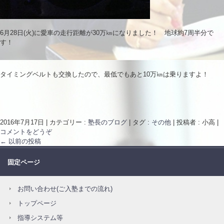
6月28日(火)に愛車の走行距離が30万㎞になりました！ 地球約7周半分で
す！
タイミングベルトも交換したので、最低でもあと10万㎞は乗りますよ！
2016年7月17日
|
カテゴリー :
塾長のブログ
|
タグ :
その他
|
投稿者 : 小高
|
コメントをどうぞ
←
以前の投稿
固定ページ
お問い合わせ(ご入塾までの流れ)
トップページ
指導システム等