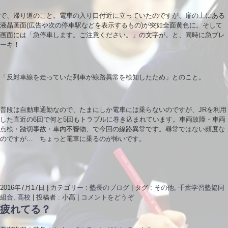
で、帰り道のこと。電車の入り口付近に立っていたのですが、扉の上にある
液晶画面(広告や次の停車駅などを表示するもの)が突如全面黄色に。そして
画面には「急停車します。ご注意ください。」の文字が。と、同時に急ブレ
ーキ！
「反対車線を走っていた列車が線路異常を検知したため」とのこと。
普段は自動車通勤なので、たまにしか電車には乗らないのですが、JRを利用
した直近の6回で何と5回もトラブルに巻き込まれています。車両故障・車両
点検・踏切事故・車内不審物、で今回の線路異常です。尋常ではない頻度な
のですが… ちょっと電車に乗るのが怖いです。
2016年7月17日
|
カテゴリー :
塾長のブログ
|
タグ :
その他
,
千葉学習塾協同
組合
,
高校
|
投稿者 : 小高
|
コメントをどうぞ
疲れてる？