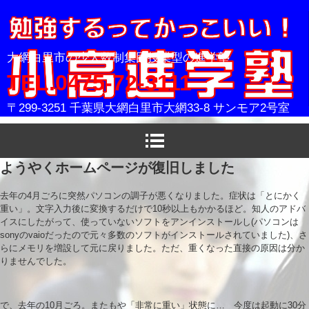
小高進学塾
大網白里市の少人数制集団授業型の進学塾
TEL.0475-72-3111
〒299-3251 千葉県大網白里市大網33-8 サンモア2号室
ようやくホームページが復旧しました
去年の4月ごろに突然パソコンの調子が悪くなりました。症状は「とにかく
重い」。文字入力後に変換するだけで10秒以上もかかるほど。知人のアドバ
イスにしたがって、使っていないソフトをアンインストールし(パソコンは
sonyのvaioだったので元々多数のソフトがインストールされていました)、さ
らにメモリを増設して元に戻りました。ただ、重くなった直接の原因は分か
りませんでした。
で、去年の10月ごろ。またもや「非常に重い」状態に… 今度は起動に30分