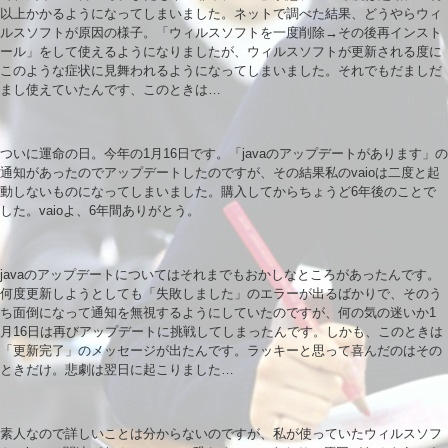
以上かかるようになってしまいました。ネットで調べた結果、どうやらウィ
ルスソフトが原因の様子。「ウィルスソフトを一度削除→その後再インスト
ール」をして使えるようになりましたが、ウィルスソフトが更新される度に
このような症状に見舞われるようになってしまいました。それでもだましだ
まし使えていたんです、このときは…
ついに運命の日。今年の1月16日です。「javaのアップデートがあります」の
通知があったのでアップデートしたのですが、その結果私のvaioは二度と起
動しないものになってしまいました。購入してからちょうど6年後のことで
した。vaioよ、6年間ありがとう。
javaのアップデートについてはそれまでもおかしなところがあったんです。
何度更新しようとしても「失敗しました」のエラーが出るばかりで、そのう
ち面倒になって通知を無視するようにしていたのですが、何の気の迷いか1
月16日は再びアップデートに挑戦してしまったんです。しかも、このときは
「更新完了」のメッセージが出たんです。ラッキーと思って喜んだのはその
ときだけ。悲劇は翌日に起こりました…
素人なので詳しいことは分からないのですが、私が使っていたウィルスソフ