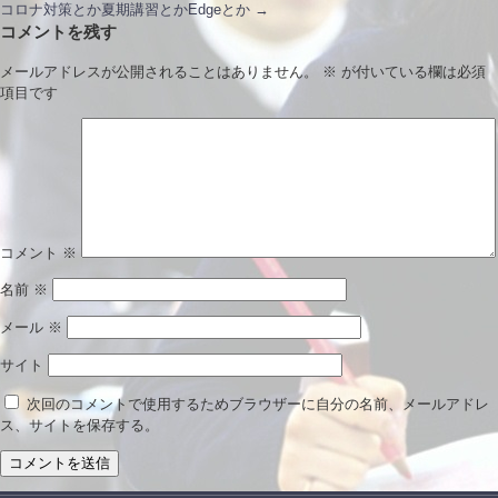
コロナ対策とか夏期講習とかEdgeとか
→
コメントを残す
メールアドレスが公開されることはありません。
※
が付いている欄は必須
項目です
コメント
※
名前
※
メール
※
サイト
次回のコメントで使用するためブラウザーに自分の名前、メールアドレ
ス、サイトを保存する。