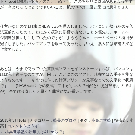
トとjavaは関連があるとのこと。恐らく、このあたりに原因があるようです
が、今となってはどうでもいいこと。私のvaioは二度と元には戻りません…
仕方がないので1月末にNEW vaioを購入しました。パソコンが壊れたのが入
試直前だったので、とにかく授業に影響が出ないことを優先し、ホームペー
ジ関連は後回しにしていたのですが、ようやく本日、ホームページの復旧が
完了しました。バックアップを取ってあったとはいえ、素人には結構大変な
作業でした。
あとは、今まで使っていた某数式ソフトをインストールすれば、パソコンは
ほぼ完全復活なのですが、困ったことにこのソフト、現在では入手不可能な
ようなのです… 今までに作った計算プリントが見事なまでの文字化け状態
です… (NEW vaioにその数式ソフトがないので当然といえば当然なのです
が) 全て作り直しかと思うと非常に気が重たいです。
2019年3月16日
|
カテゴリー :
塾長のブログ
|
タグ :
小高進学塾
|
投稿者 : 小
高
|
コメントをどうぞ
←
小高進学塾の新年度は4月からです