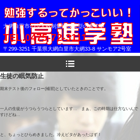
小高進学塾
大網白里市の少人数制集団授業型の進学塾
TEL.0475-72-3111
〒299-3251 千葉県大網白里市大網33-8 サンモア2号室
生徒の眠気防止
期末テスト後のフォロー(補習)としていたときのことです。
一人の生徒がうつらうつらとしています… まぁ、この時期は仕方ないんで
すけどね…
と、ちょっとひらめきました。冷えピタがあったはず！