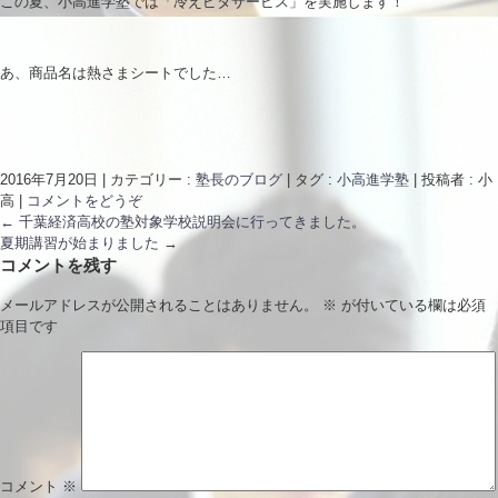
この夏、小高進学塾では「冷えピタサービス」を実施します！
あ、商品名は熱さまシートでした…
2016年7月20日
|
カテゴリー :
塾長のブログ
|
タグ :
小高進学塾
|
投稿者 : 小
高
|
コメントをどうぞ
←
千葉経済高校の塾対象学校説明会に行ってきました。
夏期講習が始まりました
→
コメントを残す
メールアドレスが公開されることはありません。
※
が付いている欄は必須
項目です
コメント
※