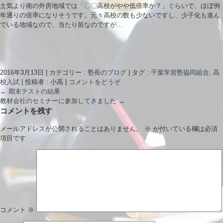
土気より南の外房地域では「〇〇高校がやや低倍率か？」ぐらいで、ほぼ例
年通りの倍率になりそうです。元々高校の数も少ないですし、少子化も進ん
でいる地域なので、当たり前なのですが…
2016年3月13日
|
カテゴリー :
塾長のブログ
|
タグ :
千葉学習塾協同組合
,
高
校入試
|
投稿者 : 小高
|
コメントをどうぞ
←
期末テストの結果
教材会社のセミナーに参加してきました
→
コメントを残す
メールアドレスが公開されることはありません。
※
が付いている欄は必須
項目です
コメント
※