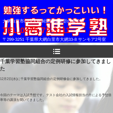
小高進学塾
大網白里市の少人数制集団授業型の進学塾
TEL.0475-72-3111
〒299-3251 千葉県大網白里市大網33-8 サンモア2号室
千葉学習塾協同組合の定例研修に参加してきまし
た
12月2日(水)に千葉学習塾協同組合の定例研修会に参加してきました。
今回のテーマは入試予想です。テスト会社の入試情報担当の方による予想倍
率等の講演を聞いてきました。