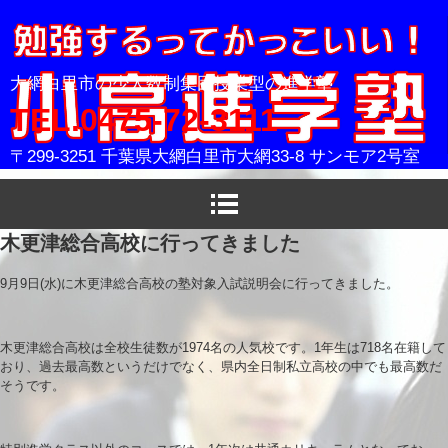
小高進学塾
大網白里市の少人数制集団授業型の進学塾
TEL.0475-72-3111
〒299-3251 千葉県大網白里市大網33-8 サンモア2号室
木更津総合高校に行ってきました
9月9日(水)に木更津総合高校の塾対象入試説明会に行ってきました。
木更津総合高校は全校生徒数が1974名の人気校です。1年生は718名在籍して
おり、過去最高数というだけでなく、県内全日制私立高校の中でも最高数だ
そうです。