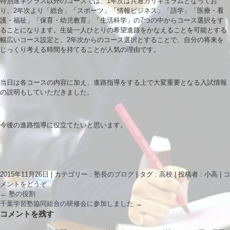
特別進学クラス以外のコースでは、1年次は共通カリキュラムとなってお
り、2年次より「総合」「スポーツ」「情報ビジネス」「語学」「医療・看
護・福祉」「保育・幼児教育」「生活科学」の7つの中からコース選択をす
ることになります。生徒一人ひとりの希望進路をかなえることを可能とする
幅広いコース設定と、2年次からのコース選択とすることで、自分の将来を
じっくり考える時間を持てることが人気の理由です。
当日は各コースの内容に加え、進路指導をする上で大変重要となる入試情報
の説明もしていただきました。
今後の進路指導に役立てたいと思います。
2015年11月26日
|
カテゴリー :
塾長のブログ
|
タグ :
高校
|
投稿者 : 小高
|
コ
メントをどうぞ
←
塾の役割
千葉学習塾協同組合の研修会に参加しました
→
コメントを残す