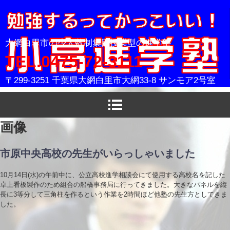
小高進学塾
大網白里市の少人数制集団授業型の進学塾
TEL.0475-72-3111
〒299-3251 千葉県大網白里市大網33-8 サンモア2号室
画像
市原中央高校の先生がいらっしゃいました
10月14日(水)の午前中に、公立高校進学相談会にて使用する高校名を記した
卓上看板製作のため組合の船橋事務局に行ってきました。大きなパネルを縦
長に3等分して三角柱を作るという作業を2時間ほど他塾の先生方としてきま
した。