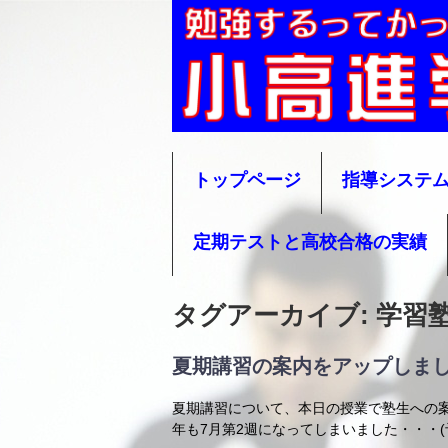
小高進学塾
トップページ
指導システ
定期テストと高校合格の実績
タグアーカイブ:
学習
夏期講習の案内をアップしま
夏期講習について、本日の授業で塾生への
年も7月第2週になってしまいました・・・