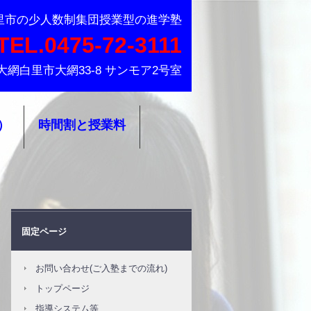
大網白里市の小中学生を対象とした少人数集団授業型の進学塾
里市の少人数制集団授業型の進学塾
TEL.0475-72-3111
葉県大網白里市大網33-8 サンモア2号室
）
時間割と授業料
固定ページ
お問い合わせ(ご入塾までの流れ)
トップページ
指導システム等