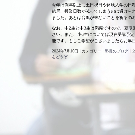
今年は例年以上に土日祝日や体験入学の日
結局、授業日数が減ってしまうのは避けられ
ました。あとは台風が来ないことを祈るの
なお、中2生と中3生は満席ですので、夏期
さい。また、小6生については現在受講予定
能です。もしご希望がございましたらお早
2024年7月10日
|
カテゴリー :
塾長のブログ
|
タ
をどうぞ