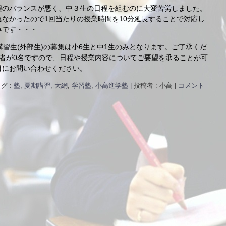
程のバランスが悪く、中３生の日程を組むのに大変苦労しました。
なかったので1回当たりの授業時間を10分延長することで対応し
みです・・・
講習生(外部生)の募集は小6生と中1生のみとなります。ご了承くだ
者が0名ですので、日程や授業内容についてご要望を承ることが可
目にお問い合わせください。
グ :
塾
,
夏期講習
,
大網
,
学習塾
,
小高進学塾
|
投稿者 : 小高
|
コメント