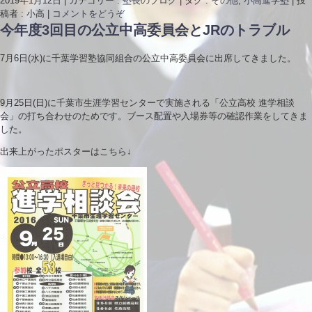
2019年1月12日
|
カテゴリー :
塾長のブログ
|
タグ :
その他
,
小高進学塾
|
投
稿者 : 小高
|
コメントをどうぞ
今年度3回目の公立中高委員会とJRのトラブル
7月6日(水)に千葉学習塾協同組合の公立中高委員会に出席してきました。
9月25日(日)に千葉市生涯学習センターで実施される「公立高校 進学相談
会」の打ち合わせのためです。ブース配置や入場券等の確認作業をしてきま
した。
出来上がったポスターはこちら↓