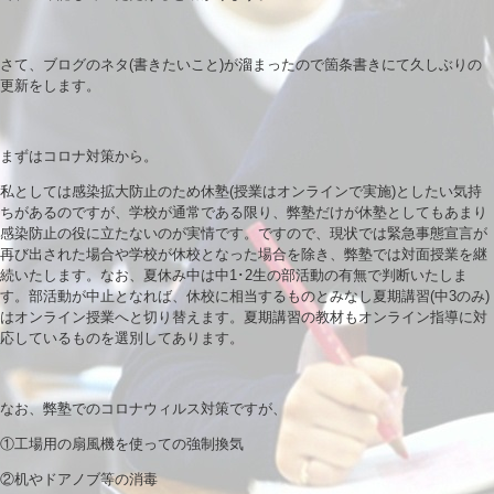
さて、ブログのネタ(書きたいこと)が溜まったので箇条書きにて久しぶりの
更新をします。
まずはコロナ対策から。
私としては感染拡大防止のため休塾(授業はオンラインで実施)としたい気持
ちがあるのですが、学校が通常である限り、弊塾だけが休塾としてもあまり
感染防止の役に立たないのが実情です。ですので、現状では緊急事態宣言が
再び出された場合や学校が休校となった場合を除き、弊塾では対面授業を継
続いたします。なお、夏休み中は中1･2生の部活動の有無で判断いたしま
す。部活動が中止となれば、休校に相当するものとみなし夏期講習(中3のみ)
はオンライン授業へと切り替えます。夏期講習の教材もオンライン指導に対
応しているものを選別してあります。
なお、弊塾でのコロナウィルス対策ですが、
①工場用の扇風機を使っての強制換気
②机やドアノブ等の消毒