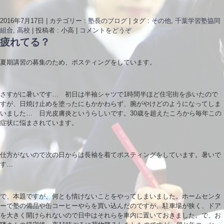
2016年7月17日
|
カテゴリー :
塾長のブログ
|
タグ :
その他
,
千葉学習塾協同
組合
,
高校
|
投稿者 : 小高
|
コメントをどうぞ
疲れてる？
夏期講習の募集のため、ポスティングをしています。
さすがに暑いです… 初日は半袖シャツで1時間半ほど住宅街を歩いたので
すが、日焼け止めを塗ったにもかかわらず、腕がやけどのようになってしま
いました… 日光皮膚炎というらしいです。30歳を超えたころから毎年この
症状に悩まされています。
仕方がないので次の日からは長袖を着てポスティングをしています。暑いで
す…
で、本題ですが、何とも情けないことをやってしまいました。ホームセンタ
ーで塾の備品や缶コーヒーやらを買い込んだのですが、駐車場が狭く、ドア
を大きく開けられないので日中はそれらを車内に置いておきました。で、お