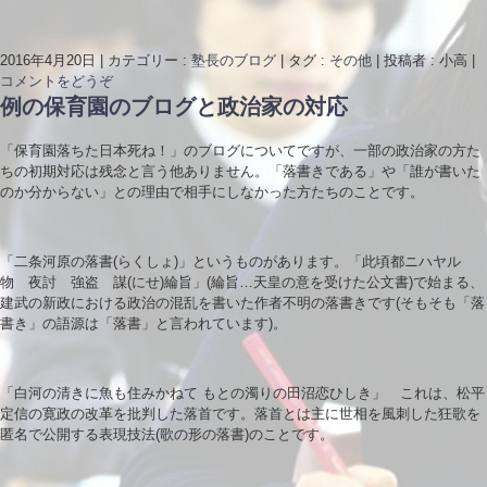
2016年4月20日
|
カテゴリー :
塾長のブログ
|
タグ :
その他
|
投稿者 : 小高
|
コメントをどうぞ
例の保育園のブログと政治家の対応
「保育園落ちた日本死ね！」のブログについてですが、一部の政治家の方た
ちの初期対応は残念と言う他ありません。「落書きである」や「誰が書いた
のか分からない」との理由で相手にしなかった方たちのことです。
「二条河原の落書(らくしょ)」というものがあります。「此頃都ニハヤル
物 夜討 強盗 謀(にせ)綸旨」(綸旨…天皇の意を受けた公文書)で始まる、
建武の新政における政治の混乱を書いた作者不明の落書きです(そもそも「落
書き」の語源は「落書」と言われています)。
「白河の清きに魚も住みかねて もとの濁りの田沼恋ひしき」 これは、松平
定信の寛政の改革を批判した落首です。落首とは主に世相を風刺した狂歌を
匿名で公開する表現技法(歌の形の落書)のことです。