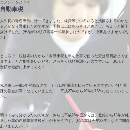
コメントをどうぞ
自動車税
人生初の青色申告に行ってきました。経費等、いろいろと指摘されるのかな
ぁとかなり緊張したのですが、予想以上にあっさりと終了し、ちょっと拍子
抜けでした。(出納帳や領収書等一式持参したのですが、必要ありませんでし
た)
ところで、税務署の方から「自動車税も車を仕事で使った分は経費計上でき
ますよ」とご指摘をいただき、さっそく税額を調べたのですが… あれ？
金額が微妙に上がってる？
私の車は平成5年登録なので、もう10年重課を払っているのですが、何と重
課の割合が高くなっていました… 平成27年から10%が15%になっていまし
た…
調べてみて分かったのですが、さらに平成28年度からは、登録から13年が経
過した車の自動車重量税が上がるそうです。(私の車は今年23年目なので関係
ありませんが…)