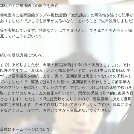
③机の間に飛沫防止の衝立を設置
④教室内に空間除菌グッズを複数設置(「空気感染」の可能性を論じる記事が
ありましたので少しでも効果があるのなら、ということで先日設置しました)
等を実施しています。特別なことはできませんが、できることをきちんと徹
底していこうと思います。
続いて夏期講習について。
すでに上述しましたが、今年の夏期講習は中3のみの実施としました。それ
以外の学年では「夏休み」という概念を持たずに、7･8月中はお盆を除いて
ずっと通常授業を継続します。実は、夏期講習は実施できないとの予想をし
ていましたので、弊塾では4月の休塾中に夏期講習の代わりとして前学年内
容のプリントを課題としていたのです。ですから、8月は4月の休塾で後れを
取った年間カリキュラムの修正を行います。(弊塾の講習は基本的に復習内容
となります) ただし、中3生は受験がありますので、通常授業に加えて夏期
講習も実施します。自分で作成しておいて言うのもなんですが、非常にタイ
トなスケジュールです。お願いですから台風来ないでください…
最後にホームページについて。