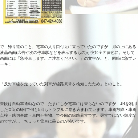
で、帰り道のこと。電車の入り口付近に立っていたのですが、扉の上にある
液晶画面(広告や次の停車駅などを表示するもの)が突如全面黄色に。そして
画面には「急停車します。ご注意ください。」の文字が。と、同時に急ブレ
ーキ！
「反対車線を走っていた列車が線路異常を検知したため」とのこと。
普段は自動車通勤なので、たまにしか電車には乗らないのですが、JRを利用
した直近の6回で何と5回もトラブルに巻き込まれています。車両故障・車両
点検・踏切事故・車内不審物、で今回の線路異常です。尋常ではない頻度な
のですが… ちょっと電車に乗るのが怖いです。