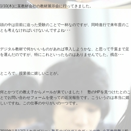
1/10(木)に某教材会社の教材展示会に行ってきました。
頭の中は目前に迫った受験のことで一杯なのですが、同時進行で来年度のこ
とも考えなければいけないんですよね･･･
デジタル教材で何かいいものがあれば導入しようかな、と思って千葉まで足
を運んだのですが、特にこれといったものはありませんでした。残念･･･
ところで、授業後に嬉しいことが。
何とかつての教え子からメールが来ていました！ 塾のHPを見つけたとのこ
とでお問い合わせフォームを使っての近況報告です。こういうのは本当に嬉
しいですね。この仕事のやりがいの一つです。