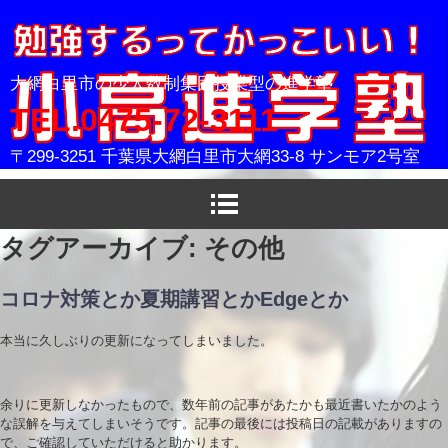
小高進学塾
大網白里市の少人数制集団授業型の進学塾
TEL.0475-72-3111
〒299-3251 千葉県大網白里市大網33-8 サンモア2号室
タグアーカイブ:
その他
コロナ対策とか夏期講習とかEdgeとか
本当に久しぶりの更新になってしまいました。
余りに更新しなかったもので、数年前の記事があたかも最近書いたかのよう
な誤解を与えてしまいそうです。記事の最後には投稿日の記載がありますの
で、ご確認していただけると助かります。