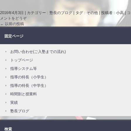
2016年4月3日
|
カテゴリー :
塾長のブログ
|
タグ :
その他
|
投稿者 : 小高
|
コ
メントをどうぞ
←
以前の投稿
固定ページ
お問い合わせ(ご入塾までの流れ)
トップページ
指導システム等
指導の特長（小学生）
指導の特長（中学生）
時間割と授業料
実績
塾長ブログ
検索