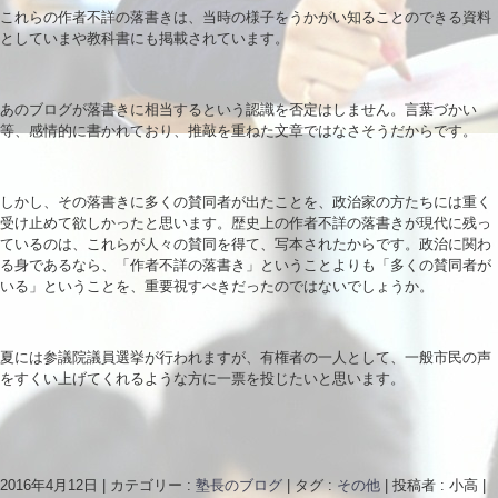
これらの作者不詳の落書きは、当時の様子をうかがい知ることのできる資料
としていまや教科書にも掲載されています。
あのブログが落書きに相当するという認識を否定はしません。言葉づかい
等、感情的に書かれており、推敲を重ねた文章ではなさそうだからです。
しかし、その落書きに多くの賛同者が出たことを、政治家の方たちには重く
受け止めて欲しかったと思います。歴史上の作者不詳の落書きが現代に残っ
ているのは、これらが人々の賛同を得て、写本されたからです。政治に関わ
る身であるなら、「作者不詳の落書き」ということよりも「多くの賛同者が
いる」ということを、重要視すべきだったのではないでしょうか。
夏には参議院議員選挙が行われますが、有権者の一人として、一般市民の声
をすくい上げてくれるような方に一票を投じたいと思います。
2016年4月12日
|
カテゴリー :
塾長のブログ
|
タグ :
その他
|
投稿者 : 小高
|