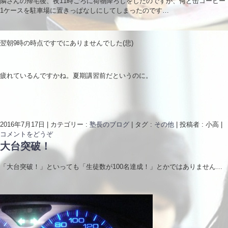
隣さんの帰宅後、夜11時ごろに荷物降ろしをしたのですが、何と缶コーヒー
1ケースを駐車場に置きっぱなしにしてしまったのです…
翌朝9時の時点ですでにありませんでした(悲)
疲れているんですかね。夏期講習前だというのに。
2016年7月17日
|
カテゴリー :
塾長のブログ
|
タグ :
その他
|
投稿者 : 小高
|
コメントをどうぞ
大台突破！
「大台突破！」といっても「生徒数が100名達成！」とかではありません…