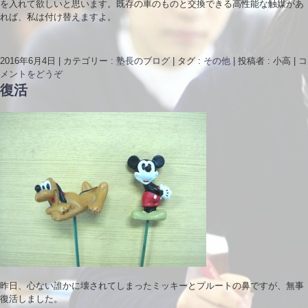
を入れて欲しいと思います。既存の車のものと交換できる高性能な触媒があ
れば、私は付け替えますよ。
2016年6月4日
|
カテゴリー :
塾長のブログ
|
タグ :
その他
|
投稿者 : 小高
|
コ
メントをどうぞ
復活
昨日、心ない誰かに壊されてしまったミッキーとプルートの鼻ですが、無事
復活しました。