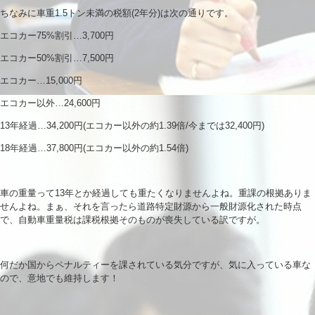
ちなみに車重1.5トン未満の税額(2年分)は次の通りです。
エコカー75%割引…3,700円
エコカー50%割引…7,500円
エコカー…15,000円
エコカー以外…24,600円
13年経過…34,200円(エコカー以外の約1.39倍/今までは32,400円)
18年経過…37,800円(エコカー以外の約1.54倍)
車の重量って13年とか経過しても重たくなりませんよね。重課の根拠ありま
せんよね。まぁ、それを言ったら道路特定財源から一般財源化された時点
で、自動車重量税は課税根拠そのものが喪失している訳ですが。
何だか国からペナルティーを課されている気分ですが、気に入っている車な
ので、意地でも維持します！