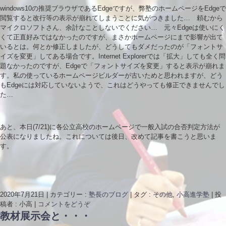
windows10の推奨ブラウザであるEdgeですが、弊塾のホームページをEdgeで
閲覧すると改行等の表示が崩れてしまうことに気がつきました… 頼むから
マイクロソフトさん、余計なことしないでください… 元々Edgeは使いにく
くて正直好みではなかったのですが、まさかホームページにまで影響が出て
いるとは。何とか修正しましたが、どうしてもダメだったのが「フォントサ
イズを変更」してある場合です。Internet Explorerでは「拡大」しても全く問
題なかったのですが、Edgeで「フォントサイズを変更」すると表示が崩れま
す。私の使っているホームページビルダーが古いためと思われますが、どう
もEdgeには対応していないようで、これはどうやっても修正できませんでし
た…
あと、本日(7/21)に各公立高校のホームページで一般入試の合否判定方法が
公表になりましたね。これについては後日、改めて記事を書こうと思いま
す。
2020年7月21日
|
カテゴリー :
塾長のブログ
|
タグ :
その他
,
小高進学塾
|
投
稿者 : 小高
|
コメントをどうぞ
教材展示会と・・・