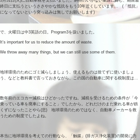
5月31日(火)に自動車税を支払いました。納得のいかない重課に対し、期限最
終日に支払うというささやかな抵抗をもう10年近くしています… (「抵抗」
になってないという突っ込みは無しでお願いします)
で、火曜日は中3英語の日。Program3を扱いました。
It’s important for us to reduce the amount of waste.
We throw away many things, but we can still use some of them.
地球環境のためにゴミ減らしましょう、使えるものは捨てずに使いましょ
う、などと教科書で言っておきながら、この国の自動車に関する税制度は…
数年前のエコカー減税はひどかったですね。減税を受けるための条件が「今
乗っている車を廃車にすること」でしたから。どれだけのまだ乗れる車が鉄
くずになったことやら(悲) 地球環境のためではなく、自動車メーカーを救
うための制度でしたよね。
本当に地球環境を考えての行動なら、「触媒」(排ガス浄化装置)の開発に力