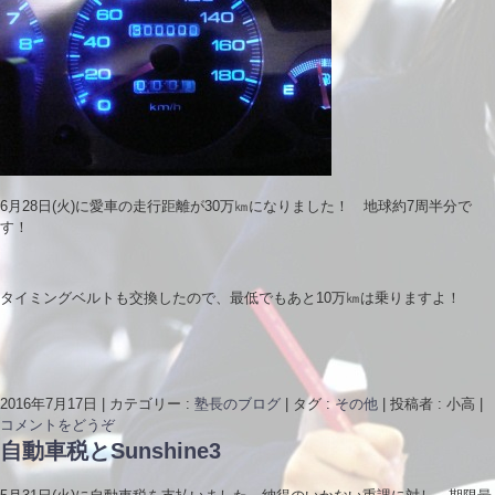
6月28日(火)に愛車の走行距離が30万㎞になりました！ 地球約7周半分で
す！
タイミングベルトも交換したので、最低でもあと10万㎞は乗りますよ！
2016年7月17日
|
カテゴリー :
塾長のブログ
|
タグ :
その他
|
投稿者 : 小高
|
コメントをどうぞ
自動車税とSunshine3