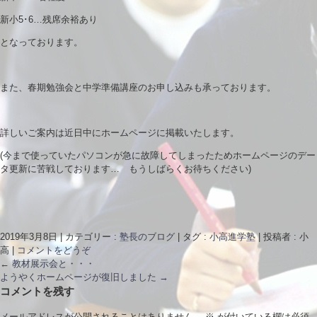
新小5･6…残席余裕あり
となっております。
また、春期勉強会と中学準備講座のお申し込みも承っております。
詳しいご案内は近日中にホームページに掲載いたします。
(今まで使っていたパソコンが急に故障してしまったためホームページのデー
タ更新に苦戦しております… もうしばらくお待ちください)
2019年3月8日
|
カテゴリー :
塾長のブログ
|
タグ :
小高進学塾
|
投稿者 : 小
高
|
コメントをどうぞ
←
教材展示会と・・・
ようやくホームページが復旧しました
→
コメントを残す
メールアドレスが公開されることはありません。
※
が付いている欄は必須