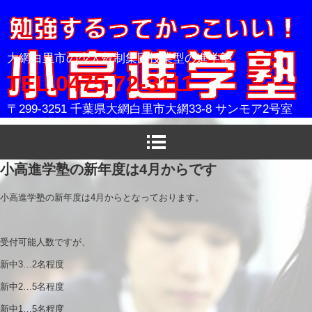
小高進学塾
大網白里市の少人数制集団授業型の進学塾
TEL.0475-72-3111
〒299-3251 千葉県大網白里市大網33-8 サンモア2号室
小高進学塾の新年度は4月からです
小高進学塾の新年度は4月からとなっております。
受付可能人数ですが、
新中3…2名程度
新中2…5名程度
新中1…5名程度