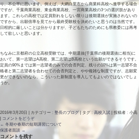
り、不公平に思います。例えば、大網白里市から商業科高校へ進学する場合
ですが、千葉商業高校、東金商業高校、一宮商業高校の3つの選択肢があり
ます。これらの高校では定員割れをしない限りは後期選抜が実施されないの
ですから、出願倍率を見てから最終受験校を決めたいと思うのは当然です。
日程的に厳しいことは分かりますが、子どもたちのためにも県教委には再考
して欲しいと思います。
ちなみに京都府の公立高校受験では、中期選抜(千葉県の後期選抜に相当)に
おいて、第一志望はA高校、第二志望はB高校という出願ができるそうです。
定員の90%までは第一志望者のみでの合否判定、残りの10%は第一志望不合
格者と第二志望者を合わせての合否判定と、やや複雑な制度ですが、志願変
更ができないのなら、こういった新制度を導入してもよいのではないでしょ
うか。
2016年3月20日
|
カテゴリー :
塾長のブログ
|
タグ :
高校入試
|
投稿者 : 小高
|
コメントをどうぞ
←
冬期や春期の短期講習について
保護者面談
→
コメントを残す