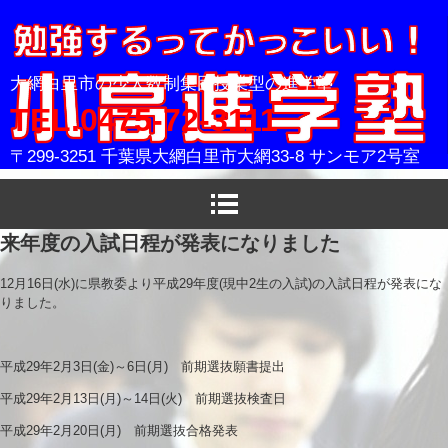
小高進学塾
大網白里市の少人数制集団授業型の進学塾
TEL.0475-72-3111
〒299-3251 千葉県大網白里市大網33-8 サンモア2号室
来年度の入試日程が発表になりました
12月16日(水)に県教委より平成29年度(現中2生の入試)の入試日程が発表にな
りました。
平成29年2月3日(金)～6日(月) 前期選抜願書提出
平成29年2月13日(月)～14日(火) 前期選抜検査日
平成29年2月20日(月) 前期選抜合格発表