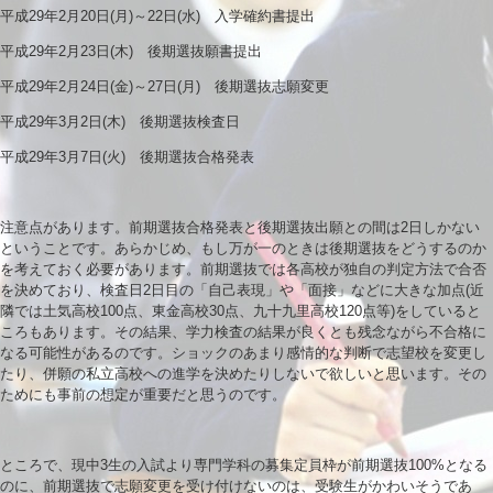
平成29年2月20日(月)～22日(水) 入学確約書提出
平成29年2月23日(木) 後期選抜願書提出
平成29年2月24日(金)～27日(月) 後期選抜志願変更
平成29年3月2日(木) 後期選抜検査日
平成29年3月7日(火) 後期選抜合格発表
注意点があります。前期選抜合格発表と後期選抜出願との間は2日しかない
ということです。あらかじめ、もし万が一のときは後期選抜をどうするのか
を考えておく必要があります。前期選抜では各高校が独自の判定方法で合否
を決めており、検査日2日目の「自己表現」や「面接」などに大きな加点(近
隣では土気高校100点、東金高校30点、九十九里高校120点等)をしていると
ころもあります。その結果、学力検査の結果が良くとも残念ながら不合格に
なる可能性があるのです。ショックのあまり感情的な判断で志望校を変更し
たり、併願の私立高校への進学を決めたりしないで欲しいと思います。その
ためにも事前の想定が重要だと思うのです。
ところで、現中3生の入試より専門学科の募集定員枠が前期選抜100%となる
のに、前期選抜で志願変更を受け付けないのは、受験生がかわいそうであ