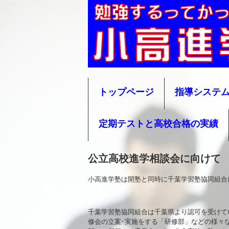
小高進学塾
トップページ
指導システ
定期テストと高校合格の実績
公立高校進学相談会に向けて
小高進学塾は開塾と同時に千葉学習塾協同組合
千葉学習塾協同組合は千葉県より認可を受けて
修会の立案･実施をする「研修部」などの様々