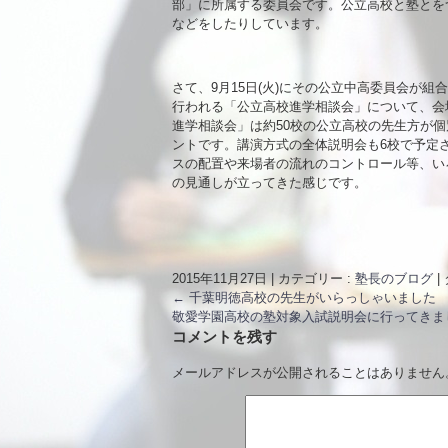
部」に所属する委員会です。公立高校と塾とを
などをしたりしています。
さて、9月15日(火)にその公立中高委員会が組
行われる「公立高校進学相談会」について、会
進学相談会」は約50校の公立高校の先生方が
ントです。講演方式の全体説明会も6校で予定
スの配置や来場者の流れのコントロール等、い
の見通しが立ってきた感じです。
2015年11月27日
|
カテゴリー :
塾長のブログ
|
←
千葉明徳高校の先生がいらっしゃいました
敬愛学園高校の塾対象入試説明会に行ってき
コメントを残す
メールアドレスが公開されることはありません