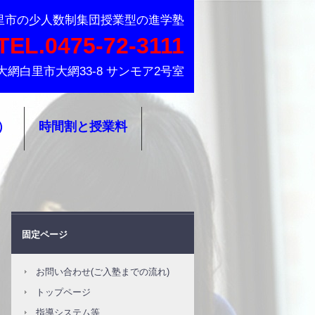
大網白里市の小中学生を対象とした少人数集団授業型の進学塾
里市の少人数制集団授業型の進学塾
TEL.0475-72-3111
葉県大網白里市大網33-8 サンモア2号室
）
時間割と授業料
固定ページ
お問い合わせ(ご入塾までの流れ)
トップページ
指導システム等