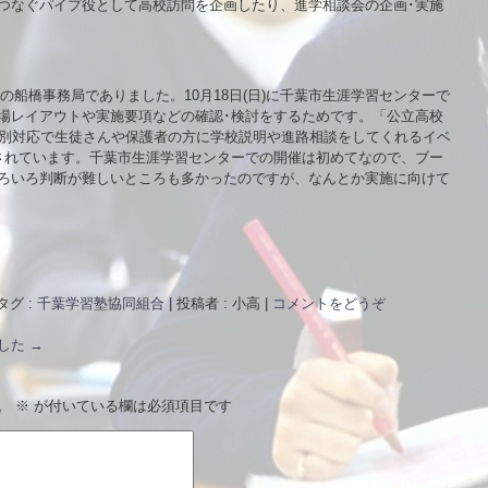
つなぐパイプ役として高校訪問を企画したり、進学相談会の企画･実施
合の船橋事務局でありました。10月18日(日)に千葉市生涯学習センターで
場レイアウトや実施要項などの確認･検討をするためです。「公立高校
個別対応で生徒さんや保護者の方に学校説明や進路相談をしてくれるイベ
されています。千葉市生涯学習センターでの開催は初めてなので、ブー
ろいろ判断が難しいところも多かったのですが、なんとか実施に向けて
タグ :
千葉学習塾協同組合
|
投稿者 : 小高
|
コメントをどうぞ
ました
→
。
※
が付いている欄は必須項目です