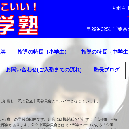
大網白
〒299-3251 千
ム等
指導の特長（小学生）
指導の特長（中学生
お問い合わせ(ご入塾までの流れ)
塾長ブログ
に加盟し、私は公立中高委員会のメンバーとなっています。
いる唯一の学習塾団体です。組合には機関紙を発行する「広報部」や研
な部会があります。公立中高委員会とはその部会の一つである「企画