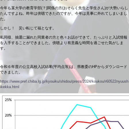
今年も某大学の教育学部(？)関係の方(おそらく先生と学生さん)が大勢いらし
たんですよね。昨年は傍聴できたのですが、今年は見事に外れてしまいまし
た。
しかし！ 災い転じて福となす。
私同様、抽選に漏れた同業者の方と色々お話ができて、たっぷりと入試情報
を入手することができました。傍聴より有意義な時間を過ごせた気がしま
す。
令和６年度の公立高校入試結果(平均点等)は、県教委のHPからダウンロード
できました。
https://www.pref.chiba.lg.jp/kyouiku/shidou/press/2024/koukou/r60522nyuush
ikekka.html