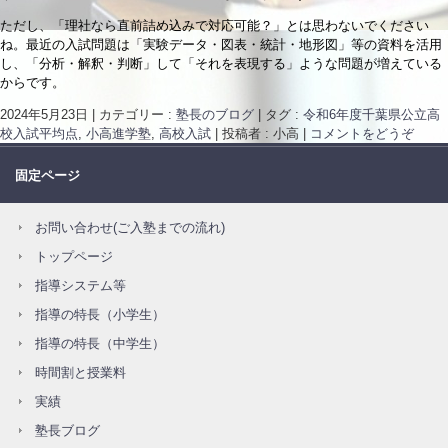
ただし、「理社なら直前詰め込みで対応可能？」とは思わないでください
ね。最近の入試問題は「実験データ・図表・統計・地形図」等の資料を活用
し、「分析・解釈・判断」して「それを表現する」ような問題が増えている
からです。
2024年5月23日
|
カテゴリー :
塾長のブログ
|
タグ :
令和6年度千葉県公立高
校入試平均点
,
小高進学塾
,
高校入試
|
投稿者 : 小高
|
コメントをどうぞ
固定ページ
お問い合わせ(ご入塾までの流れ)
トップページ
指導システム等
指導の特長（小学生）
指導の特長（中学生）
時間割と授業料
実績
塾長ブログ