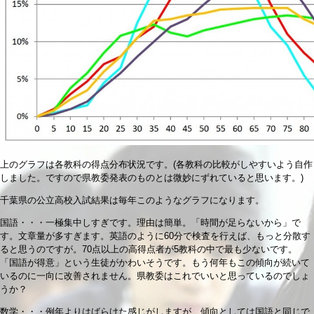
上のグラフは各教科の得点分布状況です。(各教科の比較がしやすいよう自作
しました。ですので県教委発表のものとは微妙にずれていると思います。)
千葉県の公立高校入試結果は毎年このようなグラフになります。
国語・・・一極集中しすぎです。理由は簡単。「時間が足らないから」で
す。文章量が多すぎます。英語のように60分で検査を行えば、もっと分散す
ると思うのですが。70点以上の高得点者が5教科の中で最も少ないです。
「国語が得意」という生徒がかわいそうです。もう何年もこの傾向が続いて
いるのに一向に改善されません。県教委はこれでいいと思っているのでしょ
うか？
数学・・・例年よりはばらけた感じがしますが、傾向としては国語と同じで