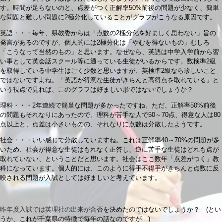
す。時間が足らないのと、点差がつく正解率50%前後の問題が少なく、簡単
な問題と難しい問題に2極分化していることがグラフがこうなる原因です。
英語・・・毎年、県教委からは「点数の2極分化を好ましく思わない」旨の
発言があるのですが、個人的には2極分化は「やむを得ないもの」むしろ
「こうなって当然のもの」と思います。なぜなら、英語は中学入学前から習
い事として英会話スクール等に通っている生徒がいるからです。数検準2級
を取得している中学生はごく少数と思いますが、英検準2級なら珍しいこと
ではないですよね。「英語が得意な生徒がきちんと高得点を取れている」と
いう視点で見れば、このグラフは好ましい形ではないでしょうか？
理科・・・2年連続で簡単な問題が多かったですね。ただ、正解率50%前後
の問題もそれなりにあったので、理科が苦手な人で50～70点、得意な人は80
点以上と、点差は小さいものの、それなりに点数は分散したようです。
社会・・・いい感じで分散していますね。これは正解率40～70%の問題が多
いため、社会が得意な生徒はもれなく正答し、逆に苦手な生徒はどれも点が
取れていない、ということだと思います。社会はここ数年「点差がつく」教
科になっています。個人的には、このように得手不得手がきちんと点数に反
映される問題が入試としては好ましいと考えています。
昨年度入試では英理社の出来が合
否を決めたのではないでしょうか？ (とい
うか、これが千葉県の特徴で毎年の話なのですが…)