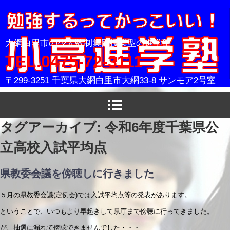
小高進学塾
大網白里市の少人数制集団授業型の進学塾
TEL.0475-72-3111
〒299-3251 千葉県大網白里市大網33-8 サンモア2号室
タグアーカイブ:
令和6年度千葉県公
立高校入試平均点
県教委会議を傍聴しに行きました
５月の県教委会議(定例会)では入試平均点等の発表があります。
ということで、いつもより早起きして県庁まで傍聴に行ってきました。
が、抽選に漏れて傍聴できませんでした・・・