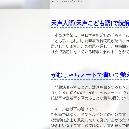
天声人語(天声こども語)で読
小高進学塾は、朝日学生新聞社の「あさじゅ
こども語」を利用した時事読解問題が配信さ
題としています。この宿題を通じて、短時間
社会で話題になっている時事に触れることが
がむしゃらノートで書いて覚
問題演習をするとき、計算練習をするとき、
うなときに使うのが「がむしゃらノート」で
記効率や定着率を高めることが第1の目的です
ルールは以下の通りです。
①鉛筆ではなく、全てゲルインクのペンで書
②罫線はあまり意識しなくて良い。曲がった
③きれいな字で書く必要はない。書き殴りで