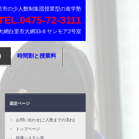
大網白里市の小中学生を対象とした少人数集団授業型の進学塾
里市の少人数制集団授業型の進学塾
TEL.0475-72-3111
葉県大網白里市大網33-8 サンモア2号室
）
時間割と授業料
固定ページ
お問い合わせ(ご入塾までの流れ)
トップページ
指導システム等