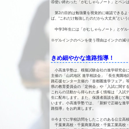
④使い終わった「がむしゃらノート」とペン
第2の目的は勉強量を視覚的に確認できるよ
ば、“これだけ勉強したのだから大丈夫”とい
中学3年生には「がむしゃらノート」とゲル
※ゲルインクのペンを使う理由はインクの減り
きめ細やかな進路指導！
小高進学塾は、模擬試験会社の進学研究会に
主催の「山武地区 進学相談会」「長生夷隅地区
路応援センター主催の「首都圏進学フェア」
県の教育委員会の「定例会」や「入試に関す
これらの活動から得られた多く情報は「入試デ
生に配布します。また、保護者面談を通じて
います。小高進学塾では、「新鮮で正確な進
路指導」をお約束します。
※今までに学校訪問をしたことのある公立高
千葉東高校・千葉商業高校・千葉工業高校・