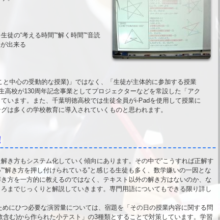
の“考える時間”“解く時間”“音読
とが出来る
と中心の受動的な授業)」ではなく、「生徒が主体的に参加する授業
生高校が130周年記念事業としてプロジェクターなどを常設した「アク
います。また、千葉明徳高校では生徒全員がi-Padを使用して授業に
グは多くの学校教育に導入されていくものと思われます。
！
解き方もシステム化していく傾向にあります。その中で“こうすれば正解す
”“解き方を押し付けられている”と感じる生徒も多く、数学嫌いの一因とな
解き方を一方的に教えるのではなく、テキスト以外の解き方はないのか、な
ころまでじっくりと解説していきます。専門用語についてもできる限り詳し
るためにひつ必要な演習量については、宿題を「その日の授業内容に関する問
数含む)から作られた小テスト」の3種類とすることで対策しています。学習