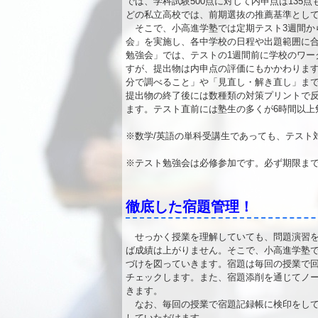
では、学科試験500点に対して内申点は135
どの私立高校では、前期選抜の推薦基準とし
そこで、小高進学塾では定期テスト3週間か
会」を実施し、各中学校の日程や出題範囲に
勉強会」では、テストの1週間前に学校のワー
すが、提出物は内申点の評価にもかかわりま
分で調べること」や「見直し・解き直し」ま
提出物の終了後には数種類の対策プリントで
ます。テスト直前には塾生の多くが6時間以上
※数学/英語の単科受講生であっても、テスト
※テスト勉強会は必修参加です。必ず期限ま
徹底した宿題管理！
せっかく授業を理解していても、問題演習を
ば成績は上がりません。そこで、小高進学塾
づけを図っていきます。宿題は毎回の授業で
チェックします。また、宿題添削を通じてノ
きます。
なお、毎回の授業で宿題記録帳に検印をして
していただけます。