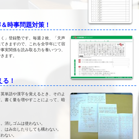
解＆時事問題対策！
く」登録塾です。毎週２枚、「天声
れてきますので、これを全学年にて宿
で事実関係を読み取る力を養いつつ、
できます。
える！
英単語や漢字を覚えるとき、そのよ
す。書く量を増やすことによって、暗
。
く。消しゴムは使わない。
り、はみ出したりしても構わない。
構わない。