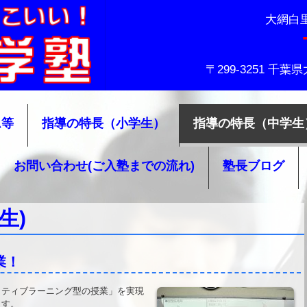
大網白
〒299-3251 千
ム等
指導の特長（小学生）
指導の特長（中学生
お問い合わせ(ご入塾までの流れ)
塾長ブログ
生)
業！
ティブラーニング型の授業」を実現
ます。