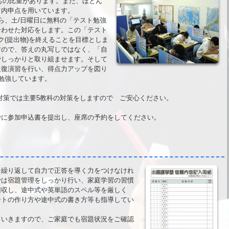
点もの比重があります。また、ほとん
て内申点を用いています。
ら、土/日曜日に無料の「テスト勉強
合わせた対応をします。この「テスト
ク(提出物)を終えることを目標としま
すので、答えの丸写しではなく、「自
でしっかりと取り組ませます。そして
反復演習を行い、得点力アップを図り
勉強しています。
対策では主要5教科の対策をしますので ご安心ください。
でに参加申込書を提出し、座席の予約をしてください。
繰り返して自力で正答を導く力をつけなけれ
では宿題管理をしっかり行い、家庭学習の習慣
回収し、途中式や英単語のスペル等を厳しく
ートの作り方や途中式の書き方等も指導してい
いきますので、ご家庭でも宿題状況をご確認