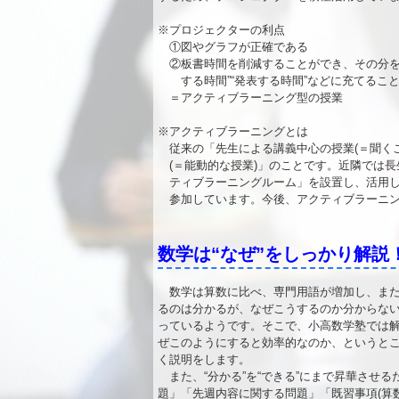
※プロジェクターの利点
①図やグラフが正確である
②板書時間を削減することができ、その分を生徒
する時間”“発表する時間”などに充てるこ
＝アクティブラーニング型の授業
※アクティブラーニングとは
従来の「先生による講義中心の授業(＝聞くこ
(＝能動的な授業)」のことです。近隣では長
ティブラーニングルーム」を設置し、活用して
参加しています。今後、アクティブラーニン
数学は“なぜ”をしっかり解説
数学は算数に比べ、専門用語が増加し、また
るのは分かるが、なぜこうするのか分からない
っているようです。そこで、小高数学塾では
ぜこのようにすると効率的なのか、というと
く説明をします。
また、“分かる”を“できる”にまで昇華させ
題」「先週内容に関する問題」「既習事項(算