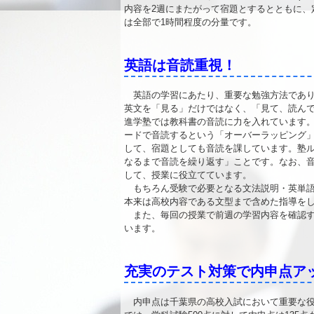
内容を2週にまたがって宿題とするとともに、
は全部で1時間程度の分量です。
英語は音読重視！
英語の学習にあたり、重要な勉強方法であり
英文を「見る」だけではなく、「見て、読ん
進学塾では教科書の音読に力を入れています
ードで音読するという「オーバーラッピング
して、宿題としても音読を課しています。塾ル
なるまで音読を繰り返す」ことです。なお、
して、授業に役立てています。
もちろん受験で必要となる文法説明・英単語
本来は高校内容である文型まで含めた指導を
また、毎回の授業で前週の学習内容を確認す
います。
充実のテスト対策で内申点ア
内申点は千葉県の高校入試において重要な役