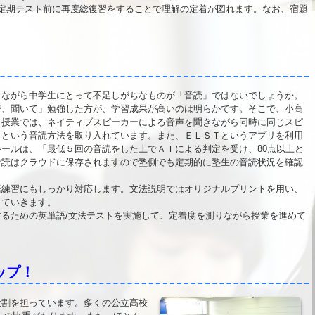
定期テスト前に再度総復習をすることで理解の定着が図れます。なお、宿題
ながら中学生にとって不足しがちなものが「音読」ではないでしょうか。
で、聞いて」勉強した方が、学習成果が高いのは明らかです。そこで、小高
。授業では、ネイティブスピーカーによる音声を聞きながら同時に同じスピ
」という音読方法を取り入れています。また、ＥＬＳＴというアプリを利用
ールは、「最低５回の音読をした上でＡＩによる判定を受け、80点以上と
音読はクラウドに保存されますので塾側でも定期的に塾生の音読状況を確認
練習にもしっかり対応します。文法説明ではオリジナルプリントを用い、
していきます。
るための英単語/文法テストを実施して、定着度を測りながら授業を進めて
ップ！
割を担っています。多くの公立高校