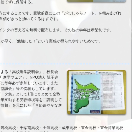
は捨てずに保管する。
うにすることです。受験前夜にこの「がむしゃらノート」を積みあげれ
う自信がきっと湧いてくるはずです。
インクの替え芯を無料で配布します。その他の学年は希望制です。
が早く、“勉強した！”という実感が得られやすいためです。
よる「高校進学説明会」、校長会
 進学フェア」、NPO法人 親子進
等に毎年必ず参加しています。また、
る協議会」等の傍聴もしています。
ータ集」として1冊にまとめて全塾
毎年変動する受験環境等をご説明して
学情報」を元にした「きめ細やかな進
校
若松高校・千葉南高校・土気高校・成東高校・東金高校・東金商業高校